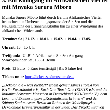
3. Ein Rundgang im Afrikanischen Viertel
mit Mnyaka Sururu Mboro
Mynaka Sururu Mboro führt durch Berlins Afrikanisches Viertel,
beleuchtet den Umbenennungsprozess der Straßen und die
Neugestaltung der Erinnerungskultur hin zu einer Würdigung des
afrikanischen Widerstands.
Termine:
Sa | 21.12. + 18.01. + 15.02. + 19.04. + 17.05.
Uhrzeit:
13 - 15 Uhr
Treffpunkt:
U.-Bhf. Afrikanische Straße / Ausgang
Swakopmunder Str., 13351 Berlin
Preis
: 12 Euro | 5 Euro (ermässigt) | Bis 6 Jahre frei
Tickets unter
https://tickets.stadtmuseum.de...
„Dekoloniale – was bleibt?!“ ist ein gemeinsames Projekt von
Berlin Postkolonial e.V., Each One Teach One (EOTO) e.V. und der
Initiative Schwarze Menschen in Deutschland (ISD-Bund e.V.), dem
Lern- und Erinnerungsort „Kolonialismus Erinnern“ und der
Stiftung Stadtmuseum Berlin im Rahmen des Modellprojekts
Dekoloniale Erinnerungskultur in der Stadt. Das Projekt wird von