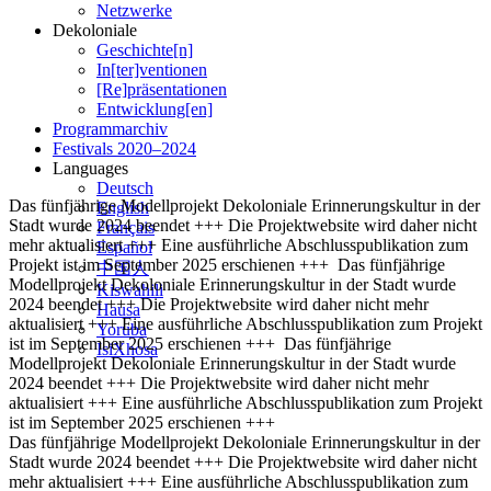
Netzwerke
Dekoloniale
Geschichte[n]
In[ter]ventionen
[Re]präsentationen
Entwicklung[en]
Programmarchiv
Festivals 2020–2024
Languages
Deutsch
Das fünfjährige Modellprojekt Dekoloniale Erinnerungskultur in der
English
Stadt wurde 2024 beendet +++ Die Projektwebsite wird daher nicht
Français
mehr aktualisiert +++ Eine ausführliche Abschlusspublikation zum
Español
Projekt ist im September 2025 erschienen +++
Das fünfjährige
中国人
Modellprojekt Dekoloniale Erinnerungskultur in der Stadt wurde
Kiswahili
2024 beendet +++ Die Projektwebsite wird daher nicht mehr
Hausa
aktualisiert +++ Eine ausführliche Abschlusspublikation zum Projekt
Yoruba
ist im September 2025 erschienen +++
Das fünfjährige
IsiXhosa
Modellprojekt Dekoloniale Erinnerungskultur in der Stadt wurde
2024 beendet +++ Die Projektwebsite wird daher nicht mehr
aktualisiert +++ Eine ausführliche Abschlusspublikation zum Projekt
ist im September 2025 erschienen +++
Das fünfjährige Modellprojekt Dekoloniale Erinnerungskultur in der
Stadt wurde 2024 beendet +++ Die Projektwebsite wird daher nicht
mehr aktualisiert +++ Eine ausführliche Abschlusspublikation zum