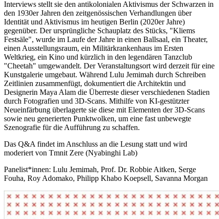
Interviews stellt sie den antikolonialen Aktivismus der Schwarzen in
den 1930er Jahren den zeitgenössischen Verhandlungen über
Identität und Aktivismus im heutigen Berlin (2020er Jahre)
gegenüber. Der ursprüngliche Schauplatz des Stücks, "Kliems
Festsäle", wurde im Laufe der Jahre in einen Ballsaal, ein Theater,
einen Ausstellungsraum, ein Militärkrankenhaus im Ersten
Weltkrieg, ein Kino und kürzlich in den legendären Tanzclub
"Cheetah" umgewandelt. Der Veranstaltungsort wird derzeit für eine
Kunstgalerie umgebaut. Während Lulu Jemimah durch Schreiben
Zeitlinien zusammenfügt, dokumentiert die Architektin und
Designerin Maya Alam die Überreste dieser verschiedenen Stadien
durch Fotografien und 3D-Scans. Mithilfe von KI-gestützter
Neueinfärbung überlagerte sie diese mit Elementen der 3D-Scans
sowie neu generierten Punktwolken, um eine fast unbewegte
Szenografie für die Aufführung zu schaffen.
Das Q&A findet im Anschluss an die Lesung statt und wird
moderiert von Tmnit Zere (Nyabinghi Lab)
Panelist*innen: Lulu Jemimah, Prof. Dr. Robbie Aitken, Serge
Fouha, Roy Adomako, Philipp Khabo Koepsell, Savanna Morgan